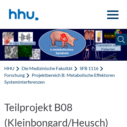
Zum Inhalt springen
Zur Suche springen
HHU
Die Medizinische Fakultät
SFB 1116
Forschung
Projektbereich B: Metabolische Effektoren
Systeminterferenzen
Teilprojekt B08
(Kleinbongard/Heusch)