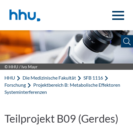
Zum Inhalt springen
Zur Suche springen
© HHU / Ivo Mayr
HHU
Die Medizinische Fakultät
SFB 1116
Forschung
Projektbereich B: Metabolische Effektoren
Systeminterferenzen
Teilprojekt B09 (Gerdes)